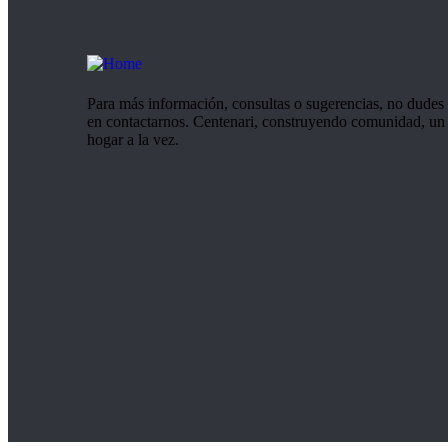
Para más información, consultas o sugerencias, no dudes
en contactarnos. Centenari, construyendo comunidad, un
hogar a la vez.