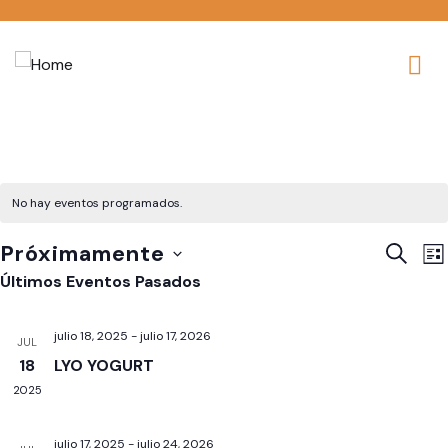
No hay eventos programados.
N
Nave
Próximamente
BUSCA
LI
d
de
Seleccionar
Últimos Eventos Pasados
v
búsq
fecha.
d
y
julio 18, 2025
-
julio 17, 2026
JUL
E
vistas
18
LYO YOGURT
de
2025
Event
julio 17, 2025
-
julio 24, 2026